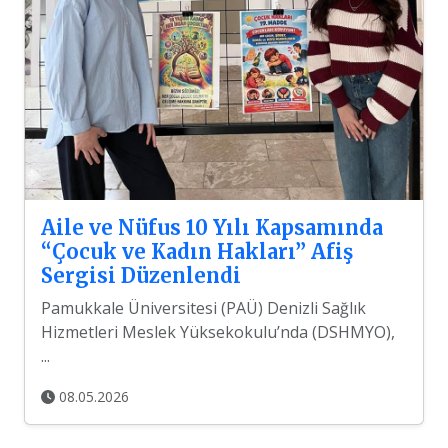
Aile ve Nüfus 10 Yılı Kapsamında
“Çocuk ve Kadın Hakları” Afiş
Sergisi Düzenlendi
Pamukkale Üniversitesi (PAÜ) Denizli Sağlık
Hizmetleri Meslek Yüksekokulu’nda (DSHMYO),
...
08.05.2026