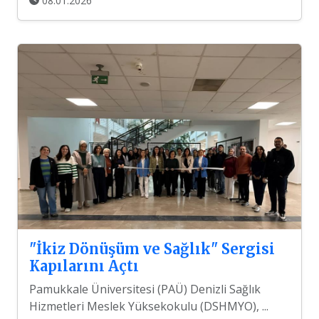
08.01.2026
"İkiz Dönüşüm ve Sağlık" Sergisi
Kapılarını Açtı
Pamukkale Üniversitesi (PAÜ) Denizli Sağlık
Hizmetleri Meslek Yüksekokulu (DSHMYO), ...