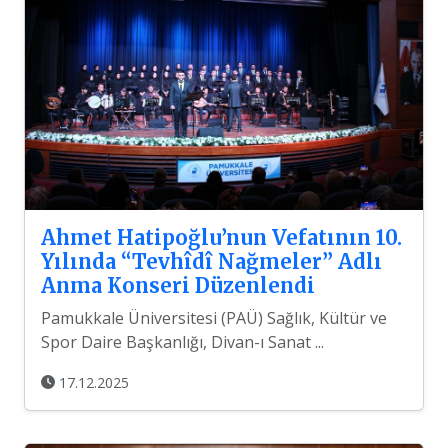
Ahmet Hatipoğlu’nun Vefatının 10.
Yılında “Tevhîdî Nağmeler” Adlı
Anma Konseri Düzenlendi
Pamukkale Üniversitesi (PAÜ) Sağlık, Kültür ve
Spor Daire Başkanlığı, Divan-ı Sanat ...
17.12.2025