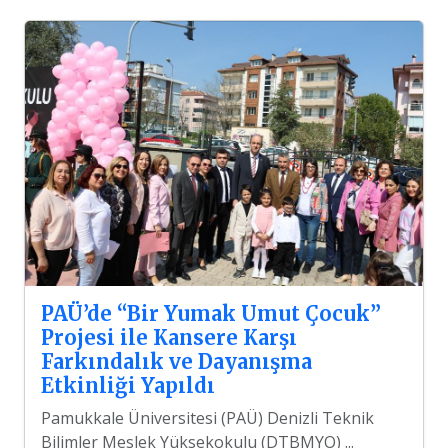
PAÜ’de “Bir Yumak Umut Çocuk”
Projesi ile Kansere Karşı
Farkındalık ve Dayanışma
Etkinliği Yapıldı
Pamukkale Üniversitesi (PAÜ) Denizli Teknik
Bilimler Meslek Yüksekokulu (DTBMYO) ...