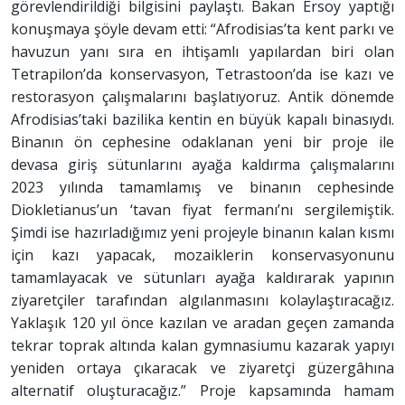
görevlendirildiği bilgisini paylaştı. Bakan Ersoy yaptığı
konuşmaya şöyle devam etti: “Afrodisias’ta kent parkı ve
havuzun yanı sıra en ihtişamlı yapılardan biri olan
Tetrapilon’da konservasyon, Tetrastoon’da ise kazı ve
restorasyon çalışmalarını başlatıyoruz. Antik dönemde
Afrodisias’taki bazilika kentin en büyük kapalı binasıydı.
Binanın ön cephesine odaklanan yeni bir proje ile
devasa giriş sütunlarını ayağa kaldırma çalışmalarını
2023 yılında tamamlamış ve binanın cephesinde
Diokletianus’un ‘tavan fiyat fermanı’nı sergilemiştik.
Şimdi ise hazırladığımız yeni projeyle binanın kalan kısmı
için kazı yapacak, mozaiklerin konservasyonunu
tamamlayacak ve sütunları ayağa kaldırarak yapının
ziyaretçiler tarafından algılanmasını kolaylaştıracağız.
Yaklaşık 120 yıl önce kazılan ve aradan geçen zamanda
tekrar toprak altında kalan gymnasiumu kazarak yapıyı
yeniden ortaya çıkaracak ve ziyaretçi güzergâhına
alternatif oluşturacağız.” Proje kapsamında hamam