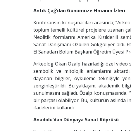
Antik Çağ’dan Günümüze Elmanın İzleri
Konferansın konuşmacıları arasında; “Arkeolo
toplum temelli kültürel projelere uzanan ç
Neolitik formlarını Amerika Kızılderili sem
Sanat Danışmanı Özbilen Gökgöl yer aldı. E
El Sanatları Bölüm Başkanı Öğretim Üyesi Pr
Arkeolog Okan Özalp hazırladığı özel vide
sembolik ve mitolojik anlamlarını aktardı.
dayanan bilgiler, öyküleme tekniğiyle ye
zenginleştirildi. Bu yaklaşım, akademik bilgin
sunulmasını sağladı. Özalp konuşmasında, “
bir parçası olabiliyor. Bu, kültürün aslında 
ifadelerini kullandı.
Anadolu’dan Dünyaya Sanat Köprüsü