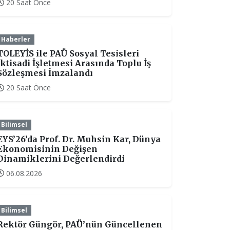
20 Saat Önce
Haberler
TOLEYİS ile PAÜ Sosyal Tesisleri
İktisadi İşletmesi Arasında Toplu İş
Sözleşmesi İmzalandı
20 Saat Önce
Bilimsel
EYS’26’da Prof. Dr. Muhsin Kar, Dünya
Ekonomisinin Değişen
Dinamiklerini Değerlendirdi
06.08.2026
Bilimsel
Rektör Güngör, PAÜ’nün Güncellenen