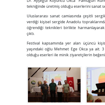
Dr. Ayşegül Koyuncu Okca “Pamuğun Ruhu”
tekniğinde üretmiş olduğu eserlerini sanat se
Uluslararası sanat camiasında çeşitli ser
verdiği kişisel sergide Anadolu topraklarınd
öğrendiği teknikleri birlikte harmanlayarak 
çıktı.
Festival kapsamında yer alan üçüncü kişi
yaşındaki oğlu Mehmet Ege Okca ya ait. 3
olduğu eserleri ile minik ziyaretçilerin beğen