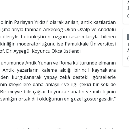
jinin Parlayan Yıldızı” olarak anılan, antik kazılardan
alışmalarıyla tanınan Arkeolog Okan Özalp ve Anadolu
bolleriyle bütünleştiren özgün tasarımlarıyla bilinen
tkinliğin moderatörlüğünü ise Pamukkale Üniversitesi
of. Dr. Ayşegül Koyuncu Okca üstlendi.
o sunumunda Antik Yunan ve Roma kültüründe elmanın
 Antik yazarların kaleme aldığı birincil kaynaklara
niden kurgulanarak yapay zekâ destekli görsellerle
in izleyicilere daha anlaşılır ve ilgi çekici bir şekilde
Bir meyve bile çağlar boyunca sanatın ve mitolojinin
insanlığın ortak dili olduğunun en güzel göstergesidir.”