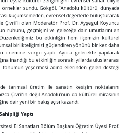
 eşsiz kültürel zenginliğini evrensel sanat diliyle
n örnekler sundu. Gökgöl, “Anadolu kültürü, dünyada
mirası küçümsemeden, evrensel değerlerle buluşturarak
de Çivril’li olan Moderatör Prof. Dr. Ayşegül Koyuncu
un ruhunu, geçmişini ve geleceğe dair umutlarını en
 Düzenlediğimiz bu etkinliğin hem ilçemizin kültürel
msal birlikteliğimizi güçlendiren yönünü bir kez daha
sın önemine vurgu yaptı. Ayrıca gelecekte yapılacak
ına inandığı bu etkinliğin sonraki yıllarda uluslararası
ılan tohumun yeşermesi adına ellerinden gelen desteği
de tarımsal üretim ile sanatın kesişim noktalarını
nızca Çivril’in değil Anadolu’nun da kültürel mirasının
ine dair yeni bir bakış açısı kazandı.
Sahipliği Yaptı
rsitesi El Sanatları Bölüm Başkanı Öğretim Üyesi Prof.