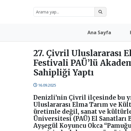
Ana Sayfa
27. Çivril Uluslararası 
Festivali PAÜ’lü Akade
Sahipliği Yaptı
16.09.2025
Denizli’nin Çivril ilçesinde bu y
Uluslararası Elma Tarım ve Kültü
üretimle değil, sanat ve kültürl
Üniversitesi (PAÜ) El Sanatları
Ayşegül Koyuncu Okca “Pamuğun