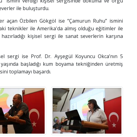
 ismini verdiği kişisel sergisinde dokuma ve örgü
verler ile buluşturdu.
giler açan Özbilen Gökgöl ise “Çamurun Ruhu” ismini
aki teknikler ile Amerika'da almış olduğu eğitimler ile
hazırladığı kişisel sergi ile sanat severlerin karşına
sel sergi ise Prof. Dr. Ayşegül Koyuncu Okca’nın 5
 yaşında başladığı kum boyama tekniğinden üretmiş
isini toplamayı başardı.