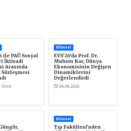
Bilimsel
 ile PAÜ Sosyal
EYS’26’da Prof. Dr.
i İktisadi
Muhsin Kar, Dünya
si Arasında
Ekonomisinin Değişen
ş Sözleşmesi
Dinamiklerini
ndı
Değerlendirdi
t Önce
06.08.2026
Bilimsel
Güngör,
Tıp Fakültesi’nden