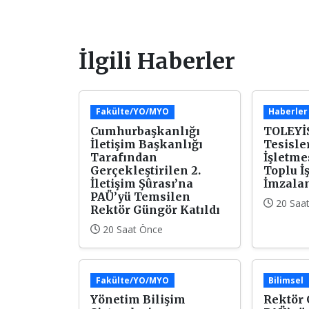
İlgili Haberler
Fakülte/YO/MYO
Haberler
Cumhurbaşkanlığı
TOLEYİS
İletişim Başkanlığı
Tesisler
Tarafından
İşletme
Gerçekleştirilen 2.
Toplu İ
İletişim Şûrası’na
İmzala
PAÜ’yü Temsilen
20 Saa
Rektör Güngör Katıldı
20 Saat Önce
Fakülte/YO/MYO
Bilimsel
Yönetim Bilişim
Rektör 