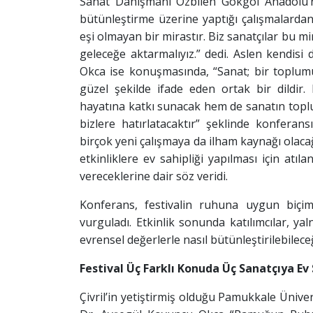
Sanat Danışmanı Özbilen Gökgöl Anadolu’nun
bütünleştirme üzerine yaptığı çalışmalarda
eşi olmayan bir mirastır. Biz sanatçılar bu 
geleceğe aktarmalıyız.” dedi. Aslen kendisi 
Okca ise konuşmasında, “Sanat; bir toplum
güzel şekilde ifade eden ortak bir dildir.
hayatına katkı sunacak hem de sanatın toplu
bizlere hatırlatacaktır” şeklinde konferan
birçok yeni çalışmaya da ilham kaynağı olacağ
etkinliklere ev sahipliği yapılması için at
vereceklerine dair söz veridi.
Konferans, festivalin ruhuna uygun biçim
vurguladı. Etkinlik sonunda katılımcılar, yal
evrensel değerlerle nasıl bütünleştirilebileceğ
Festival Üç Farklı Konuda Üç Sanatçıya Ev 
Çivril’in yetiştirmiş olduğu Pamukkale Ünive