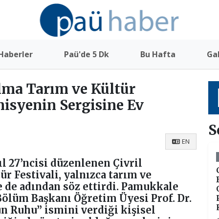
Haberler
Paü'de 5 Dk
Bu Hafta
Gal
Elma Tarım ve Kültür
misyenin Sergisine Ev
S
EN
ıl 27’ncisi düzenlenen Çivril
r Festivali, yalnızca tarım ve
e de adından söz ettirdi. Pamukkale
 Bölüm Başkanı Öğretim Üyesi Prof. Dr.
 Ruhu” ismini verdiği kişisel