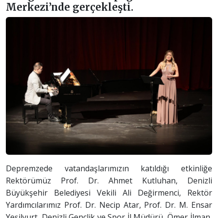
Merkezi’nde gerçekleşti.
Depremzede vatandaşlarımızın katıldığı etkinliğe
Rektörümüz Prof. Dr. Ahmet Kutluhan, Denizli
Büyükşehir Belediyesi Vekili Ali Değirmenci, Rektör
Yardımcılarımız Prof. Dr. Necip Atar, Prof. Dr. M. Ensar
Yeşilyurt, Denizli Gençlik ve Spor İl Müdürü Ömer İlman,