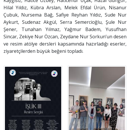
Kaygısız, Hatice Özbey, Haticenur Uçak, Hazal Güngör,
Hilal Yıldız, Kübra Arslan, Melek Efdal Ürün, Nisanur
Çubuk, Nursema Bağ, Safiye Reyhan Yıldız, Sude Nur
Aykurt, Sudenaz Akgül, Serra Semercioğlu, Şule Nur
Şener, Tunahan Yılmaz, Yağmur Badem, Yusufhan
Sincar, Zekiye Nur Özcan, Zeydane Nur Sorkun’un desen
ve resim atölye dersleri kapsamında hazırladığı eserler,
ziyaretçilerden büyük beğeni topladı.