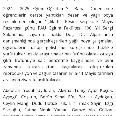
2024 - 2025 Eğitim Öğretim Yılı Bahar Dönemi'nde
öğrencilerin derste yaptıkları desen ve yağlı boya
resimlerden oluşan “İşlik III” Resim Sergisi, 5 Mayıs
Pazartesi günü PAÜ Eğitim Fakültesi 100. Yıl Sergi
Salonu’nda ziyarete açıldı. Doç. Dr. Alparslan’ın
danışmanlığında gerçekleştirilen yağlı boya çalışmalar,
öğrencilerin üslup geliştirme süreçlerinde titizlikle
yürüttükleri eskiz araştırmalarının ürünü olarak ortaya
çıktı. Bütünüyle salt benzetme kaygısından ve aynı
zamanda kuralsızlıktan kaçınılarak oluşturulan
reprodüksiyon ve özgün tasarımlar, 5-11 Mayıs tarihleri
arasında ziyarete açık kalacak.
Abdullah Yusuf Uyduran, Aleyna Tunç, Ayaz Küçük,
Ayşegül Coşkun, Berfin Şimal Efe, Berilsu Aydoğan,
Ceylin Mang, Dudu Hatice Işık, Elif Irmak Sayın, Ezgi
Sivrioğlu, Fatma Nehir Yaman, Gamze Alp, Gülizar