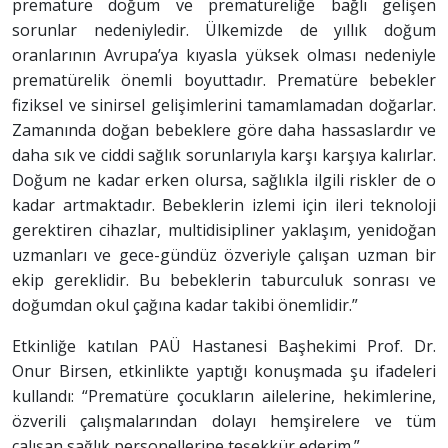
prematüre doğum ve prematüreliğe bağlı gelişen
sorunlar nedeniyledir. Ülkemizde de yıllık doğum
oranlarının Avrupa’ya kıyasla yüksek olması nedeniyle
prematürelik önemli boyuttadır. Prematüre bebekler
fiziksel ve sinirsel gelişimlerini tamamlamadan doğarlar.
Zamanında doğan bebeklere göre daha hassaslardır ve
daha sık ve ciddi sağlık sorunlarıyla karşı karşıya kalırlar.
Doğum ne kadar erken olursa, sağlıkla ilgili riskler de o
kadar artmaktadır. Bebeklerin izlemi için ileri teknoloji
gerektiren cihazlar, multidisipliner yaklaşım, yenidoğan
uzmanları ve gece-gündüz özveriyle çalışan uzman bir
ekip gereklidir. Bu bebeklerin taburculuk sonrası ve
doğumdan okul çağına kadar takibi önemlidir.”
Etkinliğe katılan PAÜ Hastanesi Başhekimi Prof. Dr.
Onur Birsen, etkinlikte yaptığı konuşmada şu ifadeleri
kullandı: “Prematüre çocukların ailelerine, hekimlerine,
özverili çalışmalarından dolayı hemşirelere ve tüm
çalışan sağlık personellerine teşekkür ederim.”