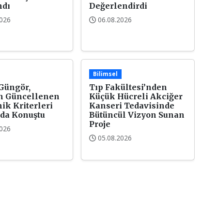
ndı
Değerlendirdi
2026
06.08.2026
Bilimsel
Güngör,
Tıp Fakültesi’nden
n Güncellenen
Küçük Hücreli Akciğer
k Kriterleri
Kanseri Tedavisinde
da Konuştu
Bütüncül Vizyon Sunan
Proje
2026
05.08.2026