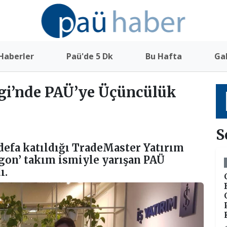
Haberler
Paü'de 5 Dk
Bu Hafta
Gal
gi’nde PAÜ’ye Üçüncülük
S
defa katıldığı TradeMaster Yatırım
gon’ takım ismiyle yarışan PAÜ
ı.