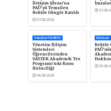
İletişim Şûrası’na
İmzala
PAÜ’yü Temsilen
07.08.
Rektör Güngör Katıldı
07.08.2026
Fakülte/YO/MYO
Bilimsel
Yönetim Bilişim
Rektör 
Sistemleri
PAÜ’nü
Öğrencilerinden
Akademi
SAYZEK Akademik Tez
Hakkın
Programı’nda Konu
05.08.
Birinciliği
06.08.2026