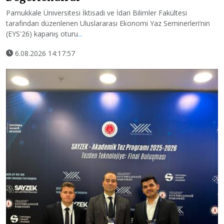
Pamukkale Üniversitesi İktisadi ve İdari Bilimler Fakültesi
tarafından düzenlenen Uluslararası Ekonomi Yaz Seminerleri’nin
(EYS'26) kapanış oturu
...
6.08.2026 14:17:57