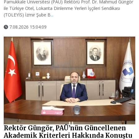
Pamukkale Üniversitesi (PAÜ) Rektörü Prof. Dr. Mahmud Güngör
ile Türkiye Otel, Lokanta Dinlenme Yerleri İşçileri Sendikası
(TOLEYİS) İzmir Şube B
...
7.08.2026 15:04:09
Rektör Güngör, PAÜ’nün Güncellenen
Akademik Kriterleri Hakkında Konuştu