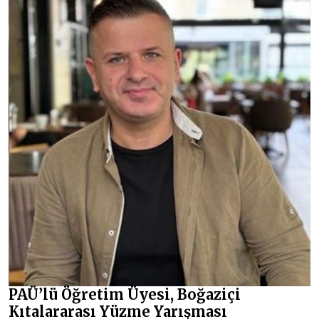
PAÜ’lü Öğretim Üyesi, Boğaziçi
Kıtalararası Yüzme Yarışması