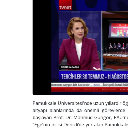
Pamukkale Üniversitesi’nde uzun yıllardır ö
altyapı alanlarında da önemli görevlerde
başlayan Prof. Dr. Mahmud Güngör, PAÜ’nün
“Ege’nin incisi Denizli’de yer alan Pamukkal