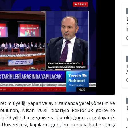
ğretim üyeliği yapan ve aynı zamanda yerel yönetim ve
 bulunan, Nisan 2025 itibarıyla Rektörlük görevine
 33 yıllık bir geçmişe sahip olduğunu vurgulayarak
e Üniversitesi, kapılarını gençlere sonuna kadar açmış