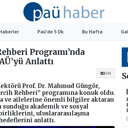
Haberler
Paü'de 5 Dk
Bu Hafta
Gal
Rehberi Programı’nda
AÜ’yü Anlattı
EN
S
Rektörü Prof. Dr. Mahmud Güngör,
ercih Rehberi” programına konuk oldu.
 ve ailelerine önemli bilgiler aktaran
n sunduğu akademik ve sosyal
birliklerini, uluslararasılaşma
edeflerini anlattı.