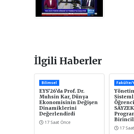
İlgili Haberler
Bilimsel
Fakülte
EYS’26’da Prof. Dr.
Yönetim
Muhsin Kar, Dünya
Sisteml
Ekonomisinin Değişen
Öğrenci
Dinamiklerini
SAYZEK
Değerlendirdi
Progra
Birincil
17 Saat Önce
17 Saa