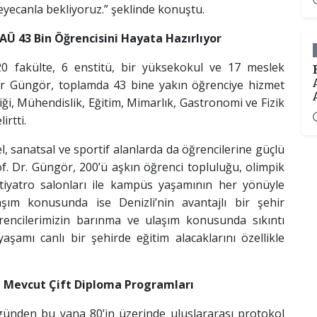
eyecanla bekliyoruz.” şeklinde konuştu.
PAÜ 43 Bin Öğrencisini Hayata Hazırlıyor
0 fakülte, 6 enstitü, bir yüksekokul ve 17 meslek
 Güngör, toplamda 43 bine yakın öğrenciye hizmet
mliği, Mühendislik, Eğitim, Mimarlık, Gastronomi ve Fizik
rtti.
l, sanatsal ve sportif alanlarda da öğrencilerine güçlü
. Dr. Güngör, 200’ü aşkın öğrenci topluluğu, olimpik
tiyatro salonları ile kampüs yaşamının her yönüyle
aşım konusunda ise Denizli’nin avantajlı bir şehir
encilerimizin barınma ve ulaşım konusunda sıkıntı
şamı canlı bir şehirde eğitim alacaklarını özellikle
e Mevcut Çift Diploma Programları
günden bu yana 80’in üzerinde uluslararası protokol