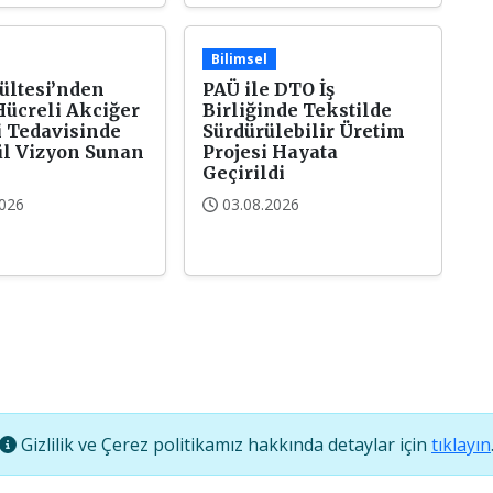
Bilimsel
ültesi’nden
PAÜ ile DTO İş
ücreli Akciğer
Birliğinde Tekstilde
 Tedavisinde
Sürdürülebilir Üretim
l Vizyon Sunan
Projesi Hayata
Geçirildi
2026
03.08.2026
Gizlilik ve Çerez politikamız hakkında detaylar için
tıklayın