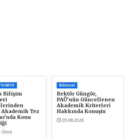
/YO/MYO
Bilimsel
 Bilişim
Rektör Güngör,
eri
PAÜ’nün Güncellenen
lerinden
Akademik Kriterleri
 Akademik Tez
Hakkında Konuştu
mı’nda Konu
05.08.2026
iği
t Önce