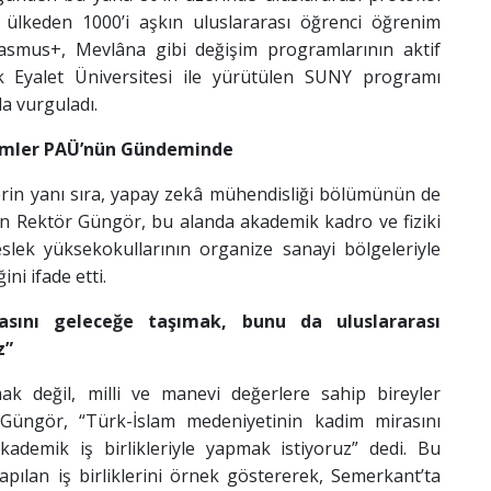
la ülkeden 1000’i aşkın uluslararası öğrenci öğrenim
smus+, Mevlâna gibi değişim programlarının aktif
rk Eyalet Üniversitesi ile yürütülen SUNY programı
a vurguladı.
lümler PAÜ’nün Gündeminde
lerin yanı sıra, yapay zekâ mühendisliği bölümünün de
rten Rektör Güngör, bu alanda akademik kadro ve fiziki
meslek yüksekokullarının organize sanayi bölgeleriyle
ni ifade etti.
asını geleceğe taşımak, bunu da uluslararası
z”
k değil, milli ve manevi değerlere sahip bireyler
Güngör, “Türk-İslam medeniyetinin kadim mirasını
ademik iş birlikleriyle yapmak istiyoruz” dedi. Bu
pılan iş birliklerini örnek göstererek, Semerkant’ta