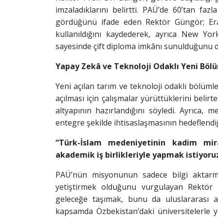
imzaladıklarını belirtti. PAÜ’de 60’tan faz
gördüğünü ifade eden Rektör Güngör; Era
kullanıldığını kaydederek, ayrıca New Yo
sayesinde çift diploma imkânı sunulduğunu d
Yapay Zekâ ve Teknoloji Odaklı Yeni Bö
Yeni açılan tarım ve teknoloji odaklı bölüm
açılması için çalışmalar yürüttüklerini beli
altyapının hazırlandığını söyledi. Ayrıca, 
entegre şekilde ihtisaslaşmasının hedeflendiği
“Türk-İslam medeniyetinin kadim mir
akademik iş birlikleriyle yapmak istiyoru
PAÜ’nün misyonunun sadece bilgi aktarma
yetiştirmek olduğunu vurgulayan Rektör 
geleceğe taşımak, bunu da uluslararası ak
kapsamda Özbekistan’daki üniversitelerle ya