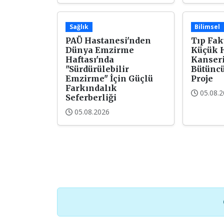
Sağlık
Bilimsel
PAÜ Hastanesi'nden
Tıp Fak
Dünya Emzirme
Küçük H
Haftası'nda
Kanseri
"Sürdürülebilir
Bütüncü
Emzirme" İçin Güçlü
Proje
Farkındalık
05.08.
Seferberliği
05.08.2026