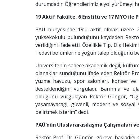
durumdadır. Öğrencilerimizle yol yürümeyi h
19 Aktif Fakülte, 6 Enstitü ve 17 MYO ile 
PAÜ bünyesinde 19’u aktif olmak üzere 2
yüksekokulu bulunduğunu kaydeden Rektör
verildiğini ifade etti. Özellikle Tıp, Diş Heki
Tedavi bölümlerine yoğun talep olduğunu beli
Üniversitenin sadece akademik değil, kültüre
olanaklar sunduğunu ifade eden Rektör Prof
yüzme havuzu, spor salonları, konser ve 
desteklendiğini vurguladı. Barınma ve ul
olduğunu vurgulayan Rektör Güngör, “Öğr
yaşamayacağı, güvenli, modern ve sosyal ya
belirtmek isterim” dedi.
PAÜ’nün Uluslararasılaşma Çalışmaları v
Rektör Prof. Dr. Güngör, göreve başladığı 