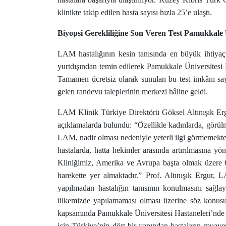
klinikte takip edilen hasta sayısı hızla 25’e ulaştı.
Biyopsi Gerekliliğine Son Veren Test Pamukkale 
LAM hastalığının kesin tanısında en büyük ihtiya
yurtdışından temin edilerek Pamukkale Üniversitesi H
Tamamen ücretsiz olarak sunulan bu test imkânı sa
gelen randevu taleplerinin merkezi hâline geldi.
LAM Klinik Türkiye Direktörü Göksel Altınışık Erg
açıklamalarda bulundu: “Özellikle kadınlarda, görülme
LAM, nadir olması nedeniyle yeterli ilgi görmemektey
hastalarda, hatta hekimler arasında artırılmasına y
Kliniğimiz, Amerika ve Avrupa başta olmak üzere Çi
harekette yer almaktadır.” Prof. Altınışık Ergur, L
yapılmadan hastalığın tanısının konulmasını sağl
ülkemizde yapılamaması olması üzerine söz konusu te
kapsamında Pamukkale Üniversitesi Hastaneleri’nde yap
için Türkiye’nin dört bir yanından hastaların muaye