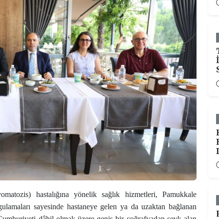
atozis) hastalığına yönelik sağlık hizmetleri, Pamukkale
uygulamaları sayesinde hastaneye gelen ya da uzaktan bağlanan
k Cumhuriyeti dâhil olmak üzere geniş bir coğrafyadan sevk alan