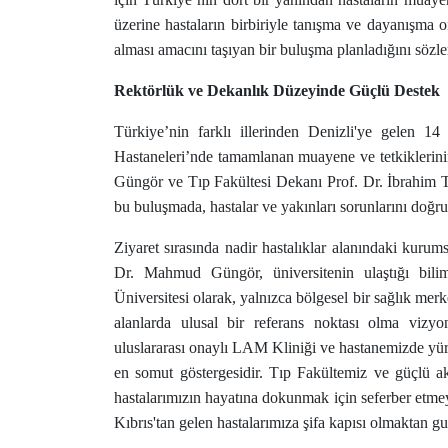
üzerine hastaların birbiriyle tanışma ve dayanışma o
alması amacını taşıyan bir buluşma planladığını sözle
Rektörlük ve Dekanlık Düzeyinde Güçlü Destek
Türkiye’nin farklı illerinden Denizli'ye gelen 1
Hastaneleri’nde tamamlanan muayene ve tetkiklerin
Güngör ve Tıp Fakültesi Dekanı Prof. Dr. İbrahim Tür
bu buluşmada, hastalar ve yakınları sorunlarını doğruda
Ziyaret sırasında nadir hastalıklar alanındaki kuru
Dr. Mahmud Güngör, üniversitenin ulaştığı bilim
Üniversitesi olarak, yalnızca bölgesel bir sağlık mer
alanlarda ulusal bir referans noktası olma vizy
uluslararası onaylı LAM Kliniği ve hastanemizde yürü
en somut göstergesidir. Tıp Fakültemiz ve güçlü a
hastalarımızın hayatına dokunmak için seferber etm
Kıbrıs'tan gelen hastalarımıza şifa kapısı olmaktan 