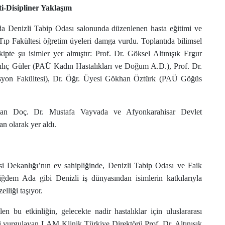
i-Disipliner Yaklaşım
a Denizli Tabip Odası salonunda düzenlenen hasta eğitimi ve
 Tıp Fakültesi öğretim üyeleri damga vurdu. Toplantıda bilimsel
ekipte şu isimler yer almıştır: Prof. Dr. Göksel Altınışık Ergur
lıç Güler (PAÜ Kadın Hastalıkları ve Doğum A.D.), Prof. Dr.
tasyon Fakültesi), Dr. Öğr. Üyesi Gökhan Öztürk (PAÜ Göğüs
tan Doç. Dr. Mustafa Vayvada ve Afyonkarahisar Devlet
n olarak yer aldı.
i Dekanlığı’nın ev sahipliğinde, Denizli Tabip Odası ve Faik
dem Ada gibi Denizli iş dünyasından isimlerin katkılarıyla
lliği taşıyor.
en bu etkinliğin, gelecekte nadir hastalıklar için uluslararası
ini vurgulayan LAM Klinik Türkiye Direktörü Prof. Dr. Altınışık