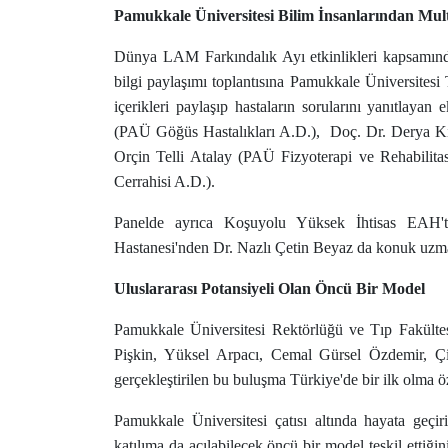
Pamukkale Üniversitesi Bilim İnsanlarından Mult
Dünya LAM Farkındalık Ayı etkinlikleri kapsamınd
bilgi paylaşımı toplantısına Pamukkale Üniversitesi
içerikleri paylaşıp hastaların sorularını yanıtlayan 
(PAÜ Göğüs Hastalıkları A.D.), Doç. Dr. Derya Kı
Orçin Telli Atalay (PAÜ Fizyoterapi ve Rehabili
Cerrahisi A.D.).
Panelde ayrıca Koşuyolu Yüksek İhtisas EAH'
Hastanesi'nden Dr. Nazlı Çetin Beyaz da konuk uzma
Uluslararası Potansiyeli Olan Öncü Bir Model
Pamukkale Üniversitesi Rektörlüğü ve Tıp Fakültes
Pişkin, Yüksel Arpacı, Cemal Gürsel Özdemir, Çiğ
gerçekleştirilen bu buluşma Türkiye'de bir ilk olma öze
Pamukkale Üniversitesi çatısı altında hayata geçiril
katılıma da açılabilecek öncü bir model teşkil ettiğ