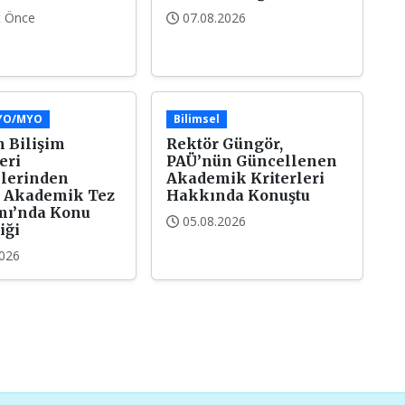
t Önce
07.08.2026
/YO/MYO
Bilimsel
 Bilişim
Rektör Güngör,
eri
PAÜ’nün Güncellenen
lerinden
Akademik Kriterleri
 Akademik Tez
Hakkında Konuştu
mı’nda Konu
05.08.2026
iği
2026