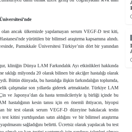
Üniversitesi’nde
ç olan ancak ülkemizde yapılamayan serum VEGF-D test kiti,
astanesi'nde yürütülen bir bilimsel araştırma kapsamına alındı.
yesinde, Pamukkale Üniversitesi Türkiye’nin dört bir yanından
ur, kliniğin Dünya LAM Farkındalık Ayı etkinlikleri hakkında
 sıklığı milyonda 20 olarak bilinen bir akciğer hastalığı olarak
di. Bütün dünyada, bu hastalığa ilişkin farkındalığın toplumda,
önelik çalışmalar son yıllarda giderek artmaktadır. Türkiye LAM
n ve Japonya’dan da hasta temsilcileriyle iş birliği içinde bu
AM hastalığının kesin tanısı için en önemli ihtiyacın, biyopsi
ayan bir test olarak serum VEGF-D düzeyine bakılacak testin
st kitini yurtdışından satın aldığını ve bir bilimsel araştırma
ılmasını sağladığını belirtti. Ücretsiz olarak yapılacak bu test
ne olmak ve kan testini yaptırmak için randevu talepleri olması