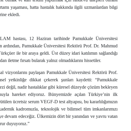
rtamı yaşaması, hatta hastalık hakkında ilgili uzmanlardan bilgi
rine ekledi.
4 LAM hastası, 12 Haziran tarihinde Pamukkale Üniversitesi
in ardından, Pamukkale Üniversitesi Rektörü Prof. Dr. Mahmud
kçüer ile bir araya geldi. Üst düzey idari katılımın sağlandığı
n iletme fırsatı bularak yalnız olmadıklarını hissetiler.
msal vizyonlarını paylaşan Pamukkale Üniversitesi Rektörü Prof.
sel yetkinliğe dikkat çekerek şunları kaydetti: “Pamukkale
kezi değil, nadir hastalıklar gibi küresel düzeyde çözüm bekleyen
onuyla hareket ediyoruz. Bünyemizde açılan Türkiye’nin ilk
tülen ücretsiz serum VEGF-D test altyapısı, bu kararlılığımızın
kademik kadromuzla, teknolojik ve bilimsel tüm imkanlarımızı
eye devam edeceğiz. Ülkemizin dört bir yanından ve yavru vatan
gurur duyuyoruz.”