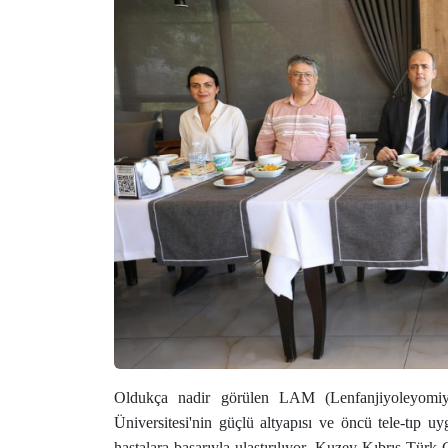
Oldukça nadir görülen LAM (Lenfanjiyoleyomiyom
Üniversitesi'nin güçlü altyapısı ve öncü tele-tıp 
hastalara başarıyla ulaştırılıyor. Kuzey Kıbrıs Tür