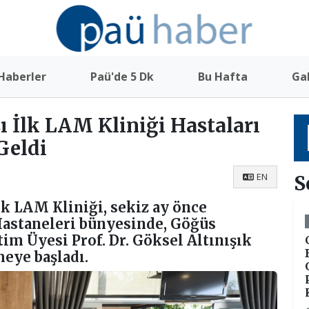
Haberler
Paü'de 5 Dk
Bu Hafta
Gal
ı İlk LAM Kliniği Hastaları
 Geldi
EN
S
lk LAM Kliniği, sekiz ay önce
Hastaneleri bünyesinde, Göğüs
im Üyesi Prof. Dr. Göksel Altınışık
eye başladı.