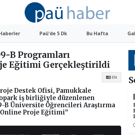
Haberler
Paü'de 5 Dk
Bu Hafta
Gal
9-B Programları
e Eğitimi Gerçekleştirildi
EN
S
roje Destek Ofisi, Pamukkale
park iş birliğiyle düzenlenen
-B Üniversite Öğrencileri Araştırma
Online Proje Eğitimi”