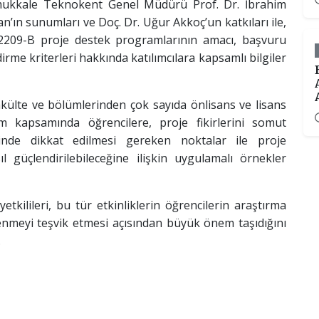
Pamukkale Teknokent Genel Müdürü Prof. Dr. İbrahim
n’ın sunumları ve Doç. Dr. Uğur Akkoç’un katkıları ile,
2209-B proje destek programlarının amacı, başvuru
irme kriterleri hakkında katılımcılara kapsamlı bilgiler
akülte ve bölümlerinden çok sayıda önlisans ve lisans
am kapsamında öğrencilere, proje fikirlerini somut
inde dikkat edilmesi gereken noktalar ile proje
l güçlendirilebileceğine ilişkin uygulamalı örnekler
tkilileri, bu tür etkinliklerin öğrencilerin araştırma
enmeyi teşvik etmesi açısından büyük önem taşıdığını
.