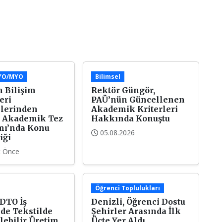
/YO/MYO
Bilimsel
 Bilişim
Rektör Güngör,
eri
PAÜ’nün Güncellenen
lerinden
Akademik Kriterleri
 Akademik Tez
Hakkında Konuştu
mı’nda Konu
05.08.2026
iği
t Önce
Öğrenci Toplulukları
 DTO İş
Denizli, Öğrenci Dostu
nde Tekstilde
Şehirler Arasında İlk
lebilir Üretim
Üçte Yer Aldı