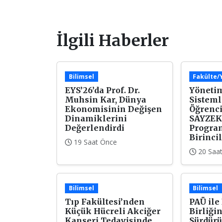
İlgili Haberler
Bilimsel
Fakülte
EYS’26’da Prof. Dr.
Yönetim
Muhsin Kar, Dünya
Sisteml
Ekonomisinin Değişen
Öğrenci
Dinamiklerini
SAYZEK
Değerlendirdi
Progra
Birincil
19 Saat Önce
20 Saa
Bilimsel
Bilimsel
Tıp Fakültesi’nden
PAÜ ile
Küçük Hücreli Akciğer
Birliği
Kanseri Tedavisinde
Sürdürü