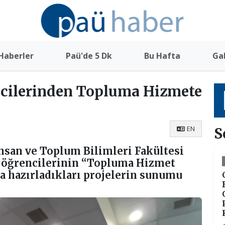
Haberler
Paü'de 5 Dk
Bu Hafta
Gal
ncilerinden Topluma Hizmete
EN
S
nsan ve Toplum Bilimleri Fakültesi
ıf öğrencilerinin “Topluma Hizmet
 hazırladıkları projelerin sunumu