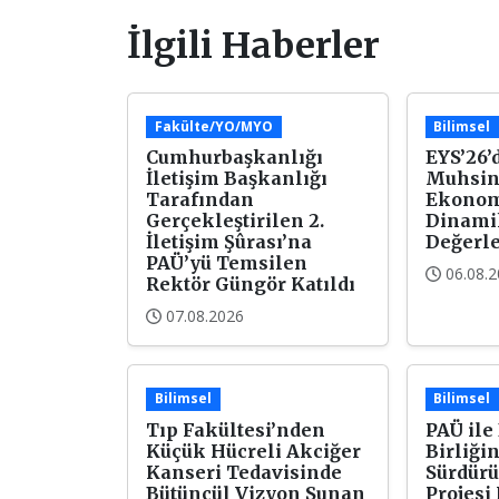
İlgili Haberler
Fakülte/YO/MYO
Bilimsel
Cumhurbaşkanlığı
EYS’26’d
İletişim Başkanlığı
Muhsin
Tarafından
Ekonom
Gerçekleştirilen 2.
Dinami
İletişim Şûrası’na
Değerle
PAÜ’yü Temsilen
06.08.
Rektör Güngör Katıldı
07.08.2026
Bilimsel
Bilimsel
Tıp Fakültesi’nden
PAÜ ile
Küçük Hücreli Akciğer
Birliği
Kanseri Tedavisinde
Sürdürü
Bütüncül Vizyon Sunan
Projesi