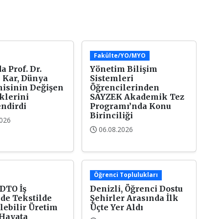
Fakülte/YO/MYO
a Prof. Dr.
Yönetim Bilişim
 Kar, Dünya
Sistemleri
isinin Değişen
Öğrencilerinden
klerini
SAYZEK Akademik Tez
ndirdi
Programı’nda Konu
Birinciliği
2026
06.08.2026
Öğrenci Toplulukları
 DTO İş
Denizli, Öğrenci Dostu
nde Tekstilde
Şehirler Arasında İlk
lebilir Üretim
Üçte Yer Aldı
 Hayata