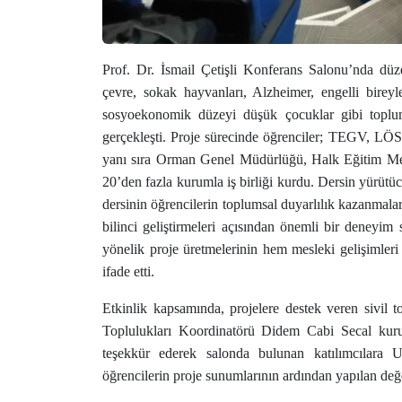
Prof. Dr. İsmail Çetişli Konferans Salonu’nda düze
çevre, sokak hayvanları, Alzheimer, engelli bireyl
sosyoekonomik düzeyi düşük çocuklar gibi toplu
gerçekleşti. Proje sürecinde öğrenciler; TEGV, L
yanı sıra Orman Genel Müdürlüğü, Halk Eğitim Merke
20’den fazla kurumla iş birliği kurdu. Dersin yürü
dersinin öğrencilerin toplumsal duyarlılık kazanmaları
bilinci geliştirmeleri açısından önemli bir deneyim s
yönelik proje üretmelerinin hem mesleki gelişimle
ifade etti.
Etkinlik kapsamında, projelere destek veren sivil
Toplulukları Koordinatörü Didem Cabi Secal kurum
teşekkür ederek salonda bulunan katılımcılara 
öğrencilerin proje sunumlarının ardından yapılan değ