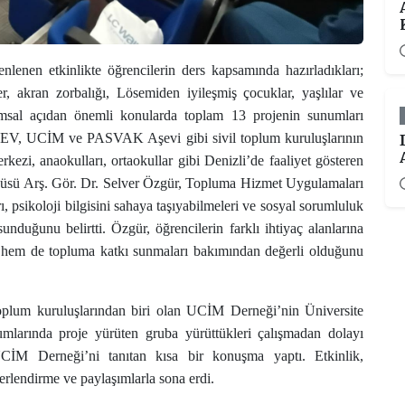
nlenen etkinlikte öğrencilerin ders kapsamında hazırladıkları;
er, akran zorbalığı, Lösemiden iyileşmiş çocuklar, yaşlılar ve
msal açıdan önemli konularda toplam 13 projenin sunumları
ÖSEV, UCİM ve PASVAK Aşevi gibi sivil toplum kuruluşlarının
zi, anaokulları, ortaokullar gibi Denizli’de faaliyet gösteren
tücüsü Arş. Gör. Dr. Selver Özgür, Topluma Hizmet Uygulamaları
, psikoloji bilgisini sahaya taşıyabilmeleri ve sosyal sorumluluk
unduğunu belirtti. Özgür, öğrencilerin farklı ihtiyaç alanlarına
ri hem de topluma katkı sunmaları bakımından değerli olduğunu
 toplum kuruluşlarından biri olan UCİM Derneği’nin Üniversite
larında proje yürüten gruba yürüttükleri çalışmadan dolayı
UCİM Derneği’ni tanıtan kısa bir konuşma yaptı. Etkinlik,
erlendirme ve paylaşımlarla sona erdi.