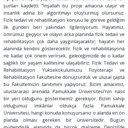
şunları kaydetti: “İnşallah bu proje amacına ulaşır ve
insanlık adına bir algoritmayı oluşturmuş olursunuz.
Fizik tedavi ve rehabilitasyon konusu ile göreve geldiğim
ilk günden beri yakından ilgileniyorum. Hayatımız,
ömrümüz geçiyor ve olayın arka planında fizik tedavi ve
rehabilitasyon çok daha yaygınlaşacaktır; hayatın her
alanında kendini gösterecektir. Fizik ve rehabilitasyona
ne kadar çok önem verirsek, geleceğimizde de o kadar
sağlıklı bir yaşam kalitesine ulaşabiliriz. Fizik Tedavi ve
Rehabilitasyon Yüksekokulumuzu Fizyoterapi ve
Rehabilitasyon Fakültesine dönüştürdük ve ulusal çapta
bu Fakültemizin tanıtımını yapıyoruz. Bizim amacımız,
uluslararası arenada Pamukkale Üniversitesi’nin nasıl
bir yeri olduğunu göstermemiz gerekiyor. Bizim sahip
olduğumuz imkânlar oldukça fazla. Pamukkale
Üniversitesi, hangi konuda konuşursanız o alanda en ön
planda olması gereken bir üniversitedir. Bugün
mühendislik alanında da birçok malzeme Denizli’de