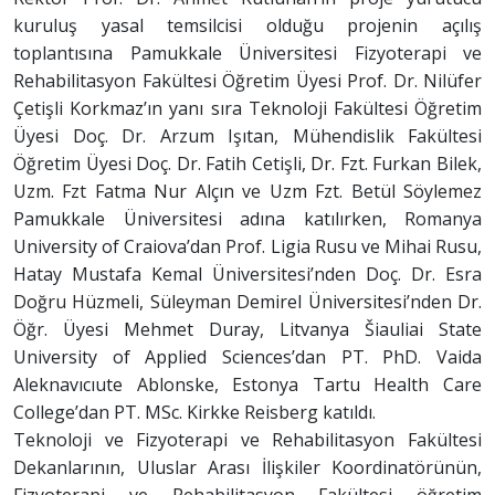
kuruluş yasal temsilcisi olduğu projenin açılış
toplantısına Pamukkale Üniversitesi Fizyoterapi ve
Rehabilitasyon Fakültesi Öğretim Üyesi Prof. Dr. Nilüfer
Çetişli Korkmaz’ın yanı sıra Teknoloji Fakültesi Öğretim
Üyesi Doç. Dr. Arzum Işıtan, Mühendislik Fakültesi
Öğretim Üyesi Doç. Dr. Fatih Cetişli, Dr. Fzt. Furkan Bilek,
Uzm. Fzt Fatma Nur Alçın ve Uzm Fzt. Betül Söylemez
Pamukkale Üniversitesi adına katılırken, Romanya
University of Craiova’dan Prof. Ligia Rusu ve Mihai Rusu,
Hatay Mustafa Kemal Üniversitesi’nden Doç. Dr. Esra
Doğru Hüzmeli, Süleyman Demirel Üniversitesi’nden Dr.
Öğr. Üyesi Mehmet Duray, Litvanya Šiauliai State
University of Applied Sciences’dan PT. PhD. Vaida
Aleknavıcıute Ablonske, Estonya Tartu Health Care
College’dan PT. MSc. Kirkke Reisberg katıldı.
Teknoloji ve Fizyoterapi ve Rehabilitasyon Fakültesi
Dekanlarının, Uluslar Arası İlişkiler Koordinatörünün,
Fizyoterapi ve Rehabilitasyon Fakültesi öğretim