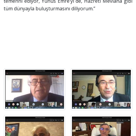
temenni ediyor, Yunus Emre’yi de, Hazreti Mevlana gibi
tüm dünyayla buluşturmasını diliyorum.”