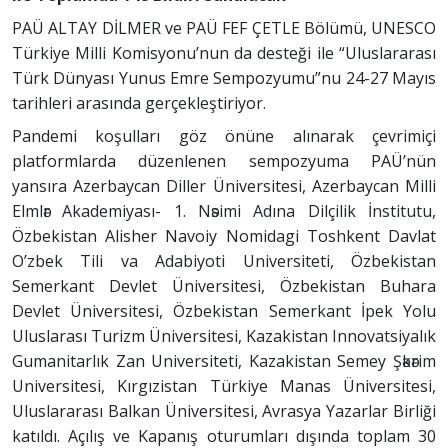
PAÜ ALTAY DİLMER ve PAÜ FEF ÇETLE Bölümü, UNESCO
Türkiye Milli Komisyonu’nun da desteği ile “Uluslararası
Türk Dünyası Yunus Emre Sempozyumu”nu 24-27 Mayıs
tarihleri arasında gerçekleştiriyor.
Pandemi koşulları göz önüne alınarak çevrimiçi
platformlarda düzenlenen sempozyuma PAÜ’nün
yansıra Azerbaycan Diller Üniversitesi, Azerbaycan Milli
Elmlәr Akademiyası- 1. Nәsimi Adına Dilçilik İnstitutu,
Özbekistan Alisher Navoiy Nomidagi Toshkent Davlat
O’zbek Tili va Adabiyoti Universiteti, Özbekistan
Semerkant Devlet Üniversitesi, Özbekistan Buhara
Devlet Üniversitesi, Özbekistan Semerkant İpek Yolu
Uluslarası Turizm Üniversitesi, Kazakistan Innovatsiyalık
Gumanitarlık Zan Universiteti, Kazakistan Semey Şәkәrim
Universitesi, Kırgızistan Türkiye Manas Üniversitesi,
Uluslararası Balkan Üniversitesi, Avrasya Yazarlar Birliği
katıldı. Açılış ve Kapanış oturumları dışında toplam 30