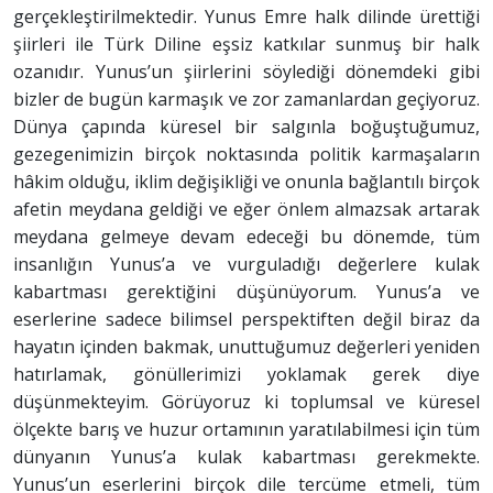
gerçekleştirilmektedir. Yunus Emre halk dilinde ürettiği
şiirleri ile Türk Diline eşsiz katkılar sunmuş bir halk
ozanıdır. Yunus’un şiirlerini söylediği dönemdeki gibi
bizler de bugün karmaşık ve zor zamanlardan geçiyoruz.
Dünya çapında küresel bir salgınla boğuştuğumuz,
gezegenimizin birçok noktasında politik karmaşaların
hâkim olduğu, iklim değişikliği ve onunla bağlantılı birçok
afetin meydana geldiği ve eğer önlem almazsak artarak
meydana gelmeye devam edeceği bu dönemde, tüm
insanlığın Yunus’a ve vurguladığı değerlere kulak
kabartması gerektiğini düşünüyorum.
Yunus’a ve
eserlerine sadece bilimsel perspektiften değil biraz da
hayatın içinden bakmak, unuttuğumuz değerleri yeniden
hatırlamak, gönüllerimizi yoklamak gerek diye
düşünmekteyim. Görüyoruz ki toplumsal ve küresel
ölçekte barış ve huzur ortamının yaratılabilmesi için tüm
dünyanın Yunus’a kulak kabartması gerekmekte.
Yunus’un eserlerini birçok dile tercüme etmeli, tüm