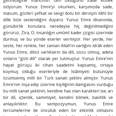
getireceğine inancımın tam olduğunu ifade etmek
istiyorum. Yunus Emre’yi okurken, karşımızda sade,
masum, gözleri şefkat ve sevgi dolu bir dervişin ilâhî bir
dille bize seslendiğini duyarız. Yunus Emre divanında,
günübirlik konulara neredeyse hiç değinilmediğini
görürüz. Zira, O; insanlığın umûmî kader çizgisi üzerinde
durmuş ve bu yönde eserler vermiştir. Her yerde, her
seste, her renkte, her zaman Allah’ın varlığını idrâk eden
Yunus Emre, dilsiz varlıkların da dili, sözü olmuş, adeta
onların “gizli dili” olarak yer tutmuştur. Yunus Emre’nin
hayat görüşü iki cihan saadetini kapsamış, ortaya
koymuş olduğu eserleriyle de İslâmiyeti bütünüyle
özümsemiş milli bir Türk sanatı şeklini almıştır. Yunus
Emre’nin inşa edip üzerine kişiliğinin damgasını vurduğu
bu milli sanat şeklinin, kendine has olan karakteri ise; arı
bir dil, içtenlik, samimiyet, kendini bilmek, basitlik ve
anlaşılırlıktır. Bu sempozyumun, Yunus Emre
tercümelerine de öncülük eden bir etkinlik olmasını