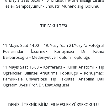
10 Mayıs Saat 09.00 - "5. Endüstri Mühendisliği Lisans
Tezleri Sempozyumu" - Endüstri Mühendisliği Bölümü
TIP FAKÜLTESİ
11 Mayıs Saat 14.00 – 19. Yüzyıl’dan 21.Yüzyıl’a Fotoğraf
Pozlarından İzsürmek Konuşmacı: Dr. Fatma
Barbarosoğlu – Medeniyet ve Toplum Topluluğu
11 Mayıs Saat 15.00 – Konferans – ‘Klinik Anatomi’ - Tıp
Öğrencileri Bilimsel Araştırma Topluluğu – Konuşmacı:
Pamukkale Üniversitesi Tıp Fakültesi Anabilim Dalı
Öğretim Üyesi Prof. Dr. Esat Adıgüzel
DENİZLİ TEKNİK BİLİMLER MESLEK YÜKSEKOKULU