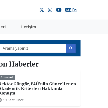
En
eri
İletişim
on Haberler
Bilimsel
Rektör Güngör, PAÜ’nün Güncellenen
Akademik Kriterleri Hakkında
Konuştu
19 Saat Önce