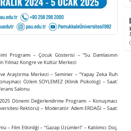
işimi Programı – Çocuk Gösterisi – “Su Damlasının
eyin Yılmaz Kongre ve Kültür Merkezi
 ve Araştırma Merkezi – Seminer – “Yapay Zeka Ruh
 Konuşmacı: Özlem SÖYLEMEZ (Klinik Psikolog) – Saat:
nferans Salonu
4-2025 Dönemi Değerlendirme Programı – Konuşmacı:
ersitesi Rektörü) – Moderatör: Adem ERDAĞI – Saat:
mü – Film Etkinliği – “Gazap Üzümleri” – Katılımcı: Doç.