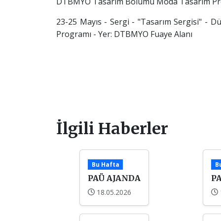
DTBMYO Tasarım Bölümü Moda Tasarım Pro
23-25 Mayıs - Sergi - "Tasarım Sergisi" 
Programı - Yer: DTBMYO Fuaye Alanı
İlgili Haberler
Bu Hafta
B
PAÜ AJANDA
P
18.05.2026