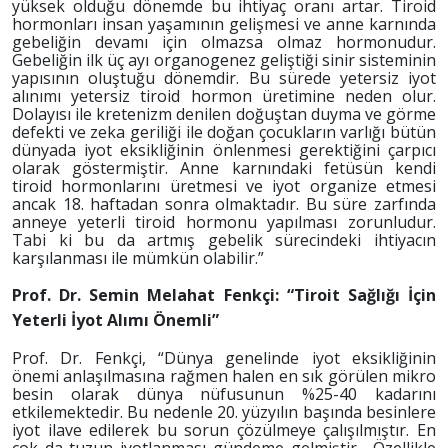
yüksek olduğu dönemde bu ihtiyaç oranı artar. Tiroid
hormonları insan yaşamının gelişmesi ve anne karnında
gebeliğin devamı için olmazsa olmaz hormonudur.
Gebeliğin ilk üç ayı organogenez geliştiği sinir sisteminin
yapısının oluştuğu dönemdir. Bu sürede yetersiz iyot
alınımı yetersiz tiroid hormon üretimine neden olur.
Dolayısı ile kretenizm denilen doğuştan duyma ve görme
defekti ve zeka geriliği ile doğan çocukların varlığı bütün
dünyada iyot eksikliğinin önlenmesi gerektiğini çarpıcı
olarak göstermiştir. Anne karnındaki fetüsün kendi
tiroid hormonlarını üretmesi ve iyot organize etmesi
ancak 18. haftadan sonra olmaktadır. Bu süre zarfında
anneye yeterli tiroid hormonu yapılması zorunludur.
Tabi ki bu da artmış gebelik sürecindeki ihtiyacın
karşılanması ile mümkün olabilir.”
Prof. Dr. Semin Melahat Fenkçi: “Tiroit Sağlığı İçin
Yeterli İyot Alımı Önemli”
Prof. Dr. Fenkçi, “
Dünya genelinde iyot eksikliğinin
önemi anlaşılmasına rağmen halen en sık görülen mikro
besin olarak dünya nüfusunun %25-40 kadarını
etkilemektedir. Bu nedenle 20. yüzyılın başında besinlere
iyot ilave edilerek bu sorun çözülmeye çalışılmıştır. En
çok da tuzun iyotlanması gündeme gelmiştir. Özellikle