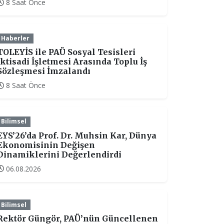
8 Saat Önce
Haberler
TOLEYİS ile PAÜ Sosyal Tesisleri
İktisadi İşletmesi Arasında Toplu İş
Sözleşmesi İmzalandı
8 Saat Önce
Bilimsel
EYS’26’da Prof. Dr. Muhsin Kar, Dünya
Ekonomisinin Değişen
Dinamiklerini Değerlendirdi
06.08.2026
Bilimsel
Rektör Güngör, PAÜ’nün Güncellenen