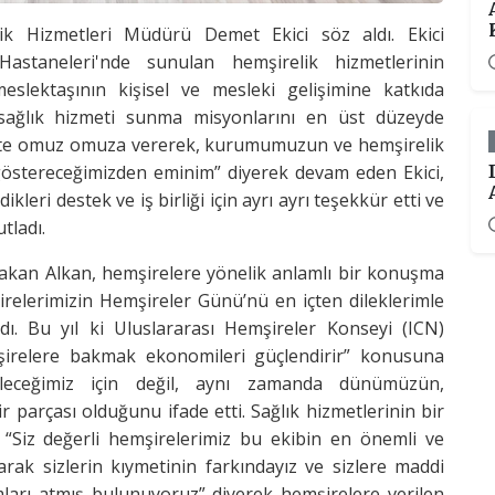
ik Hizmetleri Müdürü Demet Ekici söz aldı. Ekici
astaneleri'nde sunulan hemşirelik hizmetlerinin
eslektaşının kişisel ve mesleki gelişimine katkıda
 sağlık hizmeti sunma misyonlarını en üst düzeyde
rlikte omuz omuza vererek, kurumumuzun ve hemşirelik
 göstereceğimizden eminim” diyerek devam eden Ekici,
ri destek ve iş birliği için ayrı ayrı teşekkür etti ve
tladı.
kan Alkan, hemşirelere yönelik anlamlı bir konuşma
irelerimizin Hemşireler Günü’nü en içten dileklerimle
ı. Bu yıl ki Uluslararası Hemşireler Konseyi (ICN)
şirelere bakmak ekonomileri güçlendirir” konusuna
leceğimiz için değil, aynı zamanda dünümüzün,
parçası olduğunu ifade etti. Sağlık hizmetlerinin bir
, “Siz değerli hemşirelerimiz bu ekibin en önemli ve
arak sizlerin kıymetinin farkındayız ve sizlere maddi
ları atmış bulunuyoruz” diyerek hemşirelere verilen