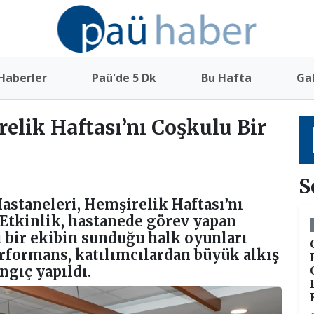
Haberler
Paü'de 5 Dk
Bu Hafta
Gal
elik Haftası’nı Coşkulu Bir
S
astaneleri, Hemşirelik Haftası’nı
. Etkinlik, hastanede görev yapan
 bir ekibin sunduğu halk oyunları
erformans, katılımcılardan büyük alkış
angıç yapıldı.