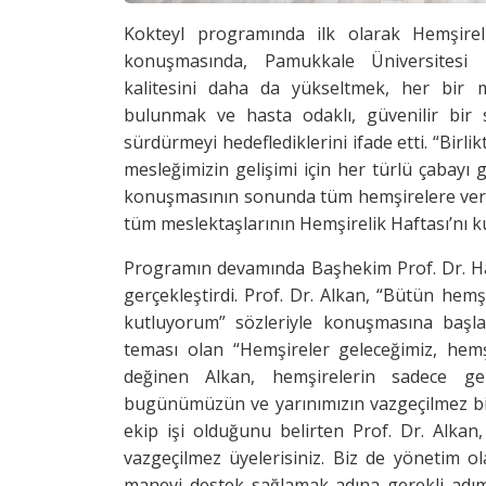
Kokteyl programında ilk olarak Hemşirel
konuşmasında, Pamukkale Üniversitesi H
kalitesini daha da yükseltmek, her bir m
bulunmak ve hasta odaklı, güvenilir bir
sürdürmeyi hedeflediklerini ifade etti. “Bi
mesleğimizin gelişimi için her türlü çabayı
konuşmasının sonunda tüm hemşirelere verdikle
tüm meslektaşlarının Hemşirelik Haftası’nı ku
Programın devamında Başhekim Prof. Dr. Ha
gerçekleştirdi. Prof. Dr. Alkan, “Bütün hemş
kutluyorum” sözleriyle konuşmasına başlad
teması olan “Hemşireler geleceğimiz, hem
değinen Alkan, hemşirelerin sadece ge
bugünümüzün ve yarınımızın vazgeçilmez bir 
ekip işi olduğunu belirten Prof. Dr. Alkan
vazgeçilmez üyelerisiniz. Biz de yönetim ol
manevi destek sağlamak adına gerekli adım