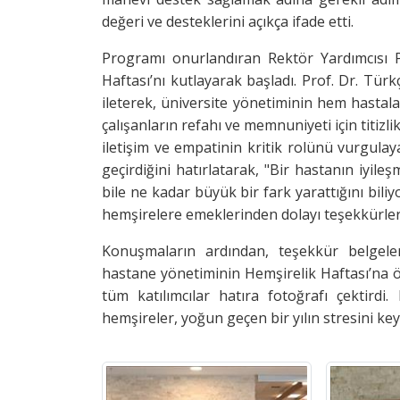
değeri ve desteklerini açıkça ifade etti.
Programı onurlandıran Rektör Yardımcısı 
Haftası’nı kutlayarak başladı. Prof. Dr. Tü
ileterek, üniversite yönetiminin hem hastal
çalışanların refahı ve memnuniyeti için titizli
iletişim ve empatinin kritik rolünü vurgula
geçirdiğini hatırlatarak, "Bir hastanın iyil
bile ne kadar büyük bir fark yarattığını bi
hemşirelere emeklerinden dolayı teşekkürlerin
Konuşmaların ardından, teşekkür belgeler
hastane yönetiminin Hemşirelik Haftası’na öz
tüm katılımcılar hatıra fotoğrafı çektirdi
hemşireler, yoğun geçen bir yılın stresini key