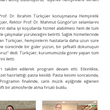
Prof. Dr. İbrahim Türkçüer konuşmasına Hemşirelik
rkçüer, Rektör Prof. Dr. Mahmut Güngör’ün selamlarını
arın daha iyi koşullarda hizmet alabilmesi hem de tüm
kle çalışmalar yürüteceğini belirtti. Sağlık hizmetlerinde
yan Türkçüer, hemşirelerin hastalarla daha uzun süre
eşme sürecinde bir güler yüzün, bir şefkatli dokunuşun
liyoruz" dedi. Türkçüer, kurumumuzda görev yapan tüm
i iletti.
i takdim edilerek program devam etti. Etkinlikte,
el hazırlattığı pasta kesildi. Pasta kesimi sonrasında,
. Programın finalinde, canlı müzik eşliğinde eğlenen
ifli bir atmosferde atma fırsatı buldu.