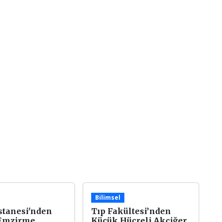
Bilimsel
stanesi'nden
Tıp Fakültesi’nden
Emzirme
Küçük Hücreli Akciğer