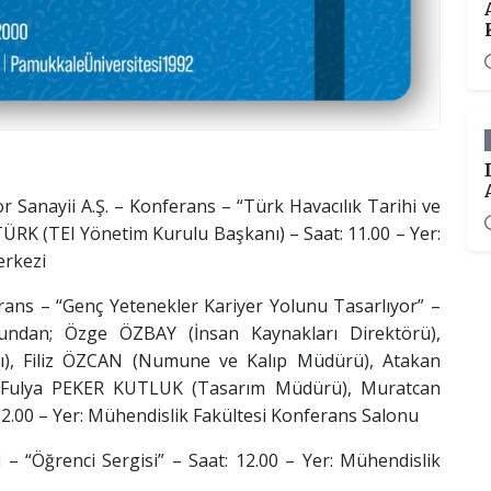
nayii A.Ş. – Konferans – “Türk Havacılık Tarihi ve
ÜRK (TEI Yönetim Kurulu Başkanı) – Saat: 11.00 – Yer:
erkezi
 – “Genç Yetenekler Kariyer Yolunu Tasarlıyor” –
bundan; Özge ÖZBAY (İnsan Kaynakları Direktörü),
ğı), Filiz ÖZCAN (Numune ve Kalıp Müdürü), Atakan
, Fulya PEKER KUTLUK (Tasarım Müdürü), Muratcan
2.00 – Yer: Mühendislik Fakültesi Konferans Salonu
Öğrenci Sergisi” – Saat: 12.00 – Yer: Mühendislik