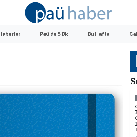
Haberler
Paü'de 5 Dk
Bu Hafta
Gal
S