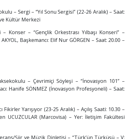
u – Sergi – “Yıl Sonu Sergisi” (22-26 Aralık) – Saat:
 ve Kültür Merkezi
Konser – “Gençlik Orkestrası Yılbaşı Konseri” –
uk AKYOL, Başkemancı: Elif Nur GÖRGEN – Saat: 20.00 –
kokulu – Çevrimiçi Söyleşi – “İnovasyon 101” –
cı: Hanife SÖNMEZ (İnovasyon Profesyoneli) – Saat:
ikirler Yarışıyor (23-25 Aralık) – Açılış Saati: 10.30 –
n UCUZCULAR (Marcovisa) – Yer: İletişim Fakültesi
ns/Şiir ve Müzik Dinletisi – “Türk’ün Türküsü – V: