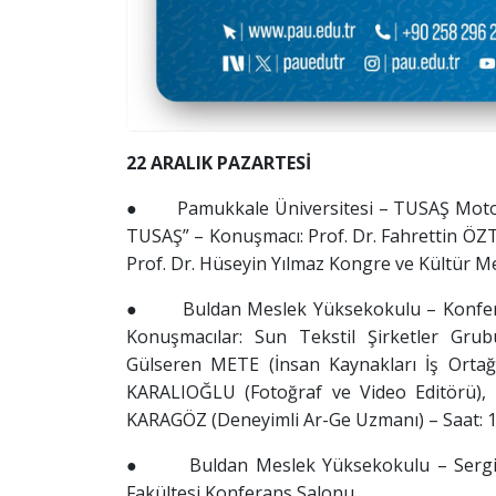
22 ARALIK PAZARTESİ
● Pamukkale Üniversitesi – TUSAŞ Motor Sa
TUSAŞ” – Konuşmacı: Prof. Dr. Fahrettin ÖZT
Prof. Dr. Hüseyin Yılmaz Kongre ve Kültür M
● Buldan Meslek Yüksekokulu – Konferans
Konuşmacılar: Sun Tekstil Şirketler Gru
Gülseren METE (İnsan Kaynakları İş Orta
KARALIOĞLU (Fotoğraf ve Video Editörü)
KARAGÖZ (Deneyimli Ar-Ge Uzmanı) – Saat: 1
● Buldan Meslek Yüksekokulu – Sergi – “
Fakültesi Konferans Salonu