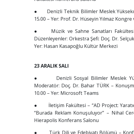
● Denizli Teknik Bilimler Meslek Yüksekokul
15.00 – Yer: Prof. Dr. Hüseyin Yılmaz Kongre
● Müzik ve Sahne Sanatları Fakültesi – 
Düzenleyenler: Orkestra Şefi: Doç. Dr. Selç
Yer: Hasan Kasapoğlu Kültür Merkezi
23 ARALIK SALI
● Denizli Sosyal Bilimler Meslek Yükse
Moderatör: Doç. Dr. Bahar TÜRK – Konuşma
10.00 – Yer: Microsoft Teams
● İletişim Fakültesi – “AD Project: Yaratıcı F
“Burada Reklam Konuşuluyor” – Nihal Cere
Hierapolis Konferans Salonu
● Türk Dili ve Edebiyatı Bölümü – Konfera