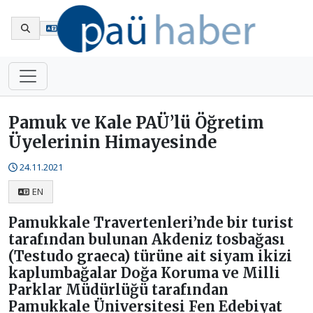
En
Pamuk ve Kale PAÜ’lü Öğretim
Üyelerinin Himayesinde
24.11.2021
EN
Pamukkale Travertenleri’nde bir turist
tarafından bulunan Akdeniz tosbağası
(Testudo graeca) türüne ait siyam ikizi
kaplumbağalar Doğa Koruma ve Milli
Parklar Müdürlüğü tarafından
Pamukkale Üniversitesi Fen Edebiyat