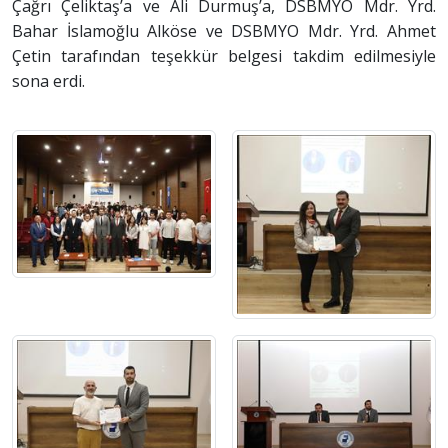
Çağrı Çeliktaş’a ve Ali Durmuş’a, DSBMYO Mdr. Yrd.
Bahar İslamoğlu Alköse ve DSBMYO Mdr. Yrd. Ahmet
Çetin tarafından teşekkür belgesi takdim edilmesiyle
sona erdi.