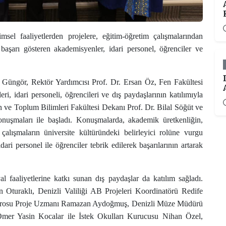
msel faaliyetlerden projelere, eğitim-öğretim çalışmalarından
başarı gösteren akademisyenler, idari personel, öğrenciler ve
Güngör, Rektör Yardımcısı Prof. Dr. Ersan Öz, Fen Fakültesi
, idari personeli, öğrencileri ve dış paydaşlarının katılımıyla
an ve Toplum Bilimleri Fakültesi Dekanı Prof. Dr. Bilal Söğüt ve
nuşmaları ile başladı. Konuşmalarda, akademik üretkenliğin,
çalışmaların üniversite kültüründeki belirleyici rolüne vurgu
i personel ile öğrenciler tebrik edilerek başarılarının artarak
l faaliyetlerine katkı sunan dış paydaşlar da katılım sağladı.
Oturaklı, Denizli Valiliği AB Projeleri Koordinatörü Redife
r Bürosu Proje Uzmanı Ramazan Aydoğmuş, Denizli Müze Müdürü
mer Yasin Kocalar ile İstek Okulları Kurucusu Nihan Özel,