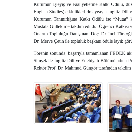
Kurumun İşleyiş ve Faaliyetlerine Katkı Ödülü, dü
English Studies) etkinlikleri dolayısıyla İngiliz Dil
Kurumun Tanınırlığına Katkı Ödülü ise “Mutat” kıs
Mustafa Gültekin’e takdim edildi. Öğrenci Katkısı 
Onarım Topluluğu Danışmanı Doç. Dr. İnci Türkoğlu
Dr. Merve Çetin ile topluluk başkanı ödüle layık gör
Törenin sonunda, başarıyla tamamlanan FEDEK akred
Şimşek ile İngiliz Dili ve Edebiyatı Bölümü adına 
Rektör Prof. Dr. Mahmud Güngör tarafından takdim ed