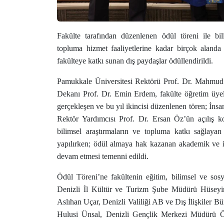
Fakülte tarafından düzenlenen ödül töreni ile bili
topluma hizmet faaliyetlerine kadar birçok alanda 
fakülteye katkı sunan dış paydaşlar ödüllendirildi.
Pamukkale Üniversitesi Rektörü Prof. Dr. Mahmud 
Dekanı Prof. Dr. Emin Erdem, fakülte öğretim üyeleri
gerçekleşen ve bu yıl ikincisi düzenlenen tören; İns
Rektör Yardımcısı Prof. Dr. Ersan Öz’ün açılış ko
bilimsel araştırmaların ve topluma katkı sağlayan 
yapılırken; ödül almaya hak kazanan akademik ve idar
devam etmesi temenni edildi.
Ödül Töreni’ne fakültenin eğitim, bilimsel ve sosya
Denizli İl Kültür ve Turizm Şube Müdürü Hüseyin 
Aslıhan Uçar, Denizli Valiliği AB ve Dış İlişkile
Hulusi Ünsal, Denizli Gençlik Merkezi Müdürü Ö