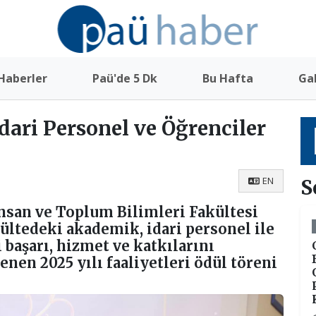
Haberler
Paü'de 5 Dk
Bu Hafta
Gal
ari Personel ve Öğrenciler
EN
S
nsan ve Toplum Bilimleri Fakültesi
kültedeki akademik, idari personel ile
 başarı, hizmet ve katkılarını
en 2025 yılı faaliyetleri ödül töreni