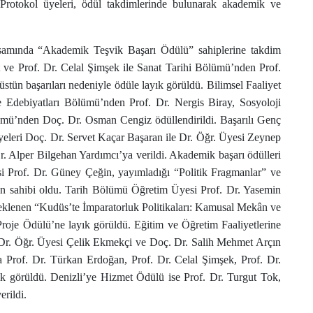
. Protokol üyeleri, ödül takdimlerinde bulunarak akademik ve
samında “Akademik Teşvik Başarı Ödülü” sahiplerine takdim
t ve Prof. Dr. Celal Şimşek ile Sanat Tarihi Bölümü’nden Prof.
stün başarıları nedeniyle ödüle layık görüldü. Bilimsel Faaliyet
 Edebiyatları Bölümü’nden Prof. Dr. Nergis Biray, Sosyoloji
ü’nden Doç. Dr. Osman Cengiz ödüllendirildi. Başarılı Genç
eleri Doç. Dr. Servet Kaçar Başaran ile Dr. Öğr. Üyesi Zeynep
 Alper Bilgehan Yardımcı’ya verildi. Akademik başarı ödülleri
 Prof. Dr. Güney Çeğin, yayımladığı “Politik Fragmanlar” ve
nün sahibi oldu. Tarih Bölümü Öğretim Üyesi Prof. Dr. Yasemin
nen “Kudüs’te İmparatorluk Politikaları: Kamusal Mekân ve
Proje Ödülü’ne layık görüldü. Eğitim ve Öğretim Faaliyetlerine
Dr. Öğr. Üyesi Çelik Ekmekçi ve Doç. Dr. Salih Mehmet Arçın
 Prof. Dr. Türkan Erdoğan, Prof. Dr. Celal Şimşek, Prof. Dr.
ık görüldü. Denizli’ye Hizmet Ödülü ise Prof. Dr. Turgut Tok,
erildi.