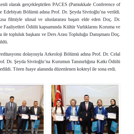
zenli olarak gerçekleştirilen PACES (Pamukkale Conference of
i ve Edebiyatı Bölümü adına Prof. Dr. Şeyda Sivrioğlu’na verildi.
a filmiyle ulusal ve uluslararası başarı elde eden Doç. Dr.
ve Faaliyetleri Ödülü kapsamında Kültür Varlıklarını Koruma ve
 ile topluluk başkanı ve Ders Arası Topluluğu Danışmanı Doç.
üldü.
itasyonu dolayısıyla Arkeoloji Bölümü adına Prof. Dr. Celal
Prof. Dr. Şeyda Sivrioğlu’na Kurumun Tanınırlığına Katkı Ödülü
ildi. Tören fuaye alanında düzenlenen kokteyl ile sona erdi.