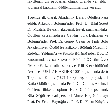
fakültenin dış paydaşları olarak törende yer aldı
toplumsal katkıların ödüllendirilmesinde yer aldı.
Törende ilk olarak Akademik Başarı Ödülleri kap
edildi. Arkeoloji Bölümü’nden Prof. Dr. Bilal Söğü
Dr. Mustafa Beyazıt, akademik teşvik puanlarındaki ü
Ödülleri kapsamında ise Çağdaş Türk Lehçeleri ve
Bölümü’nden Prof. Dr. Güney Çeğin ve Tarih Bölüm
Akademisyen Ödülü ise Psikoloji Bölümü öğretim üy
Erdoğan Yıldırım’a ve Felsefe Bölümü’nden Doç. Dr.
kapsamında ayrıca Sosyoloji Bölümü Öğretim Üyesi
“Mikro-Faşizm” adlı eserleriyle Telif Eser Ödülü’
Avcı ise TÜBİTAK ARDEB 1001 kapsamında destekle
Toplumsal Kimlik (1871-1948)” başlıklı projesiyle 
Katkı Ödülü kapsamında Prof. Dr. Durmuş Akalın, 
ödüllendirilirken; Topluma Katkı Ödülü kapsamında
Bilal Söğüt ve idari personel Ahmet Koç ödüle lay
Prof. Dr. Ercan Haytoğlu ve Prof. Dr. Yusuf Kılıç’a v