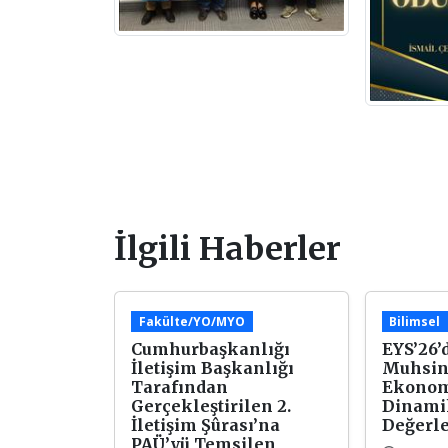
İlgili Haberler
Fakülte/YO/MYO
Bilimsel
Cumhurbaşkanlığı
EYS’26’d
İletişim Başkanlığı
Muhsin
Tarafından
Ekonom
Gerçekleştirilen 2.
Dinami
İletişim Şûrası’na
Değerle
PAÜ’yü Temsilen