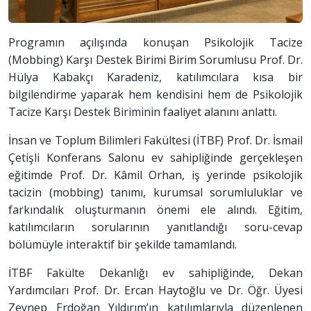
Programın açılışında konuşan Psikolojik Tacize
(Mobbing) Karşı Destek Birimi Birim Sorumlusu Prof. Dr.
Hülya Kabakçı Karadeniz, katılımcılara kısa bir
bilgilendirme yaparak hem kendisini hem de Psikolojik
Tacize Karşı Destek Biriminin faaliyet alanını anlattı.
İnsan ve Toplum Bilimleri Fakültesi (İTBF) Prof. Dr. İsmail
Çetişli Konferans Salonu ev sahipliğinde gerçekleşen
eğitimde Prof. Dr. Kâmil Orhan, iş yerinde psikolojik
tacizin (mobbing) tanımı, kurumsal sorumluluklar ve
farkındalık oluşturmanın önemi ele alındı. Eğitim,
katılımcıların sorularının yanıtlandığı soru-cevap
bölümüyle interaktif bir şekilde tamamlandı.
İTBF Fakülte Dekanlığı ev sahipliğinde, Dekan
Yardımcıları Prof. Dr. Ercan Haytoğlu ve Dr. Öğr. Üyesi
Zeynep Erdoğan Yıldırım’ın katılımlarıyla düzenlenen