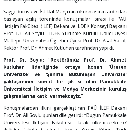
Saygı duruşu ve İstiklal Marşı’nın okunmasının ardından
başlayan açılış töreninde konuşmaları sırası ile PAÜ
İletişim Fakültesi (İLEF) Dekanı ve İLDEK Konseyi Başkanı
Prof. Dr. Ali Soylu, İLDEK Yürütme Kurulu Daimi Üyesi
Maltepe Üniversitesi Öğretim Üyesi Prof. Dr. Asaf Varol,
Rektör Prof. Dr. Ahmet Kutluhan tarafından yapıldı.
Prof. Dr. Soylu: “Rektörümüz Prof. Dr. Ahmet
Kutluhan liderliğinde ortaya konan ‘Üreten
Üniversite’ ve ‘Şehirle Bütünleşen Üniversite’
yaklaşımının somut bir çıktısı olan Pamukkale
Üniversitesi İletişim ve Medya Merkezinin kuruluş
çalışmalarına katkı vermekteyiz.”
Konuşmalardan ilkini gerçekleştiren PAÜ İLEF Dekanı
Prof. Dr. Ali Soylu şunları dile getirdi: “Bugün Pamukkale
Üniversitesi İletişim Fakültesi olarak ülkemizdeki 67
iletişim fakültesi olmak üzere Kuzey Kıbrıs Türk