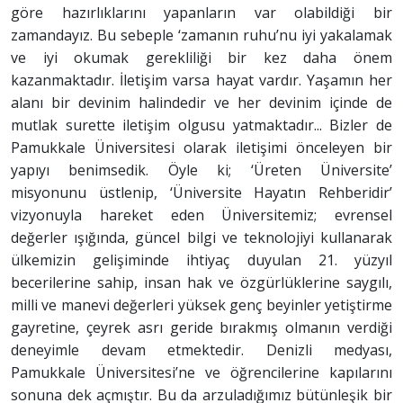
göre hazırlıklarını yapanların var olabildiği bir
zamandayız. Bu sebeple ‘zamanın ruhu’nu iyi yakalamak
ve iyi okumak gerekliliği bir kez daha önem
kazanmaktadır. İletişim varsa hayat vardır. Yaşamın her
alanı bir devinim halindedir ve her devinim içinde de
mutlak surette iletişim olgusu yatmaktadır... Bizler de
Pamukkale Üniversitesi olarak iletişimi önceleyen bir
yapıyı benimsedik. Öyle ki; ‘Üreten Üniversite’
misyonunu üstlenip, ‘Üniversite Hayatın Rehberidir’
vizyonuyla hareket eden Üniversitemiz; evrensel
değerler ışığında, güncel bilgi ve teknolojiyi kullanarak
ülkemizin gelişiminde ihtiyaç duyulan 21. yüzyıl
becerilerine sahip, insan hak ve özgürlüklerine saygılı,
milli ve manevi değerleri yüksek genç beyinler yetiştirme
gayretine, çeyrek asrı geride bırakmış olmanın verdiği
deneyimle devam etmektedir. Denizli medyası,
Pamukkale Üniversitesi’ne ve öğrencilerine kapılarını
sonuna dek açmıştır. Bu da arzuladığımız bütünleşik bir