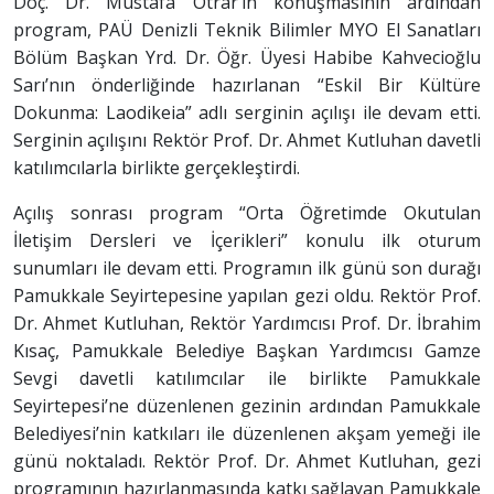
Doç. Dr. Mustafa Otrar’ın konuşmasının ardından
program, PAÜ Denizli Teknik Bilimler MYO El Sanatları
Bölüm Başkan Yrd. Dr. Öğr. Üyesi Habibe Kahvecioğlu
Sarı’nın önderliğinde hazırlanan “Eskil Bir Kültüre
Dokunma: Laodikeia” adlı serginin açılışı ile devam etti.
Serginin açılışını Rektör Prof. Dr. Ahmet Kutluhan davetli
katılımcılarla birlikte gerçekleştirdi.
Açılış sonrası program “Orta Öğretimde Okutulan
İletişim Dersleri ve İçerikleri” konulu ilk oturum
sunumları ile devam etti. Programın ilk günü son durağı
Pamukkale Seyirtepesine yapılan gezi oldu. Rektör Prof.
Dr. Ahmet Kutluhan, Rektör Yardımcısı Prof. Dr. İbrahim
Kısaç, Pamukkale Belediye Başkan Yardımcısı Gamze
Sevgi davetli katılımcılar ile birlikte Pamukkale
Seyirtepesi’ne düzenlenen gezinin ardından Pamukkale
Belediyesi’nin katkıları ile düzenlenen akşam yemeği ile
günü noktaladı. Rektör Prof. Dr. Ahmet Kutluhan, gezi
programının hazırlanmasında katkı sağlayan Pamukkale