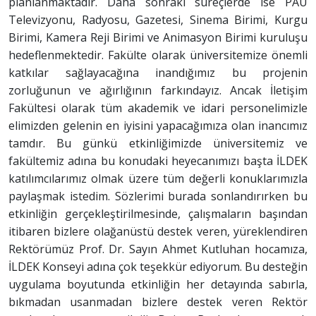
planlanmaktadır. Daha sonraki süreçlerde ise PAÜ
Televizyonu, Radyosu, Gazetesi, Sinema Birimi, Kurgu
Birimi, Kamera Reji Birimi ve Animasyon Birimi kuruluşu
hedeflenmektedir. Fakülte olarak üniversitemize önemli
katkılar sağlayacağına inandığımız bu projenin
zorluğunun ve ağırlığının farkındayız. Ancak İletişim
Fakültesi olarak tüm akademik ve idari personelimizle
elimizden gelenin en iyisini yapacağımıza olan inancımız
tamdır. Bu günkü etkinliğimizde üniversitemiz ve
fakültemiz adına bu konudaki heyecanımızı başta İLDEK
katılımcılarımız olmak üzere tüm değerli konuklarımızla
paylaşmak istedim. Sözlerimi burada sonlandırırken bu
etkinliğin gerçekleştirilmesinde, çalışmaların başından
itibaren bizlere olağanüstü destek veren, yüreklendiren
Rektörümüz Prof. Dr. Sayın Ahmet Kutluhan hocamıza,
İLDEK Konseyi adına çok teşekkür ediyorum. Bu desteğin
uygulama boyutunda etkinliğin her detayında sabırla,
bıkmadan usanmadan bizlere destek veren Rektör