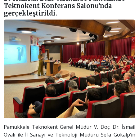
Teknokent Konferans Salonu’nda
gerçekleştirildi.
Pamukkale Teknokent Genel Müdür V. Doç. Dr. İsmail
Ovalı ile İl Sanayi ve Teknoloji Müdürü Sefa Gökalp’in