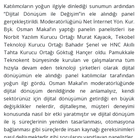
Katılımcıların yoğun ilgiyle dinlediği sunumun ardından
“Dijital Dönüşüm ile Değişim”in ele alındığı panel
gerçekleştirildi. Moderatörlüğünü Net İnternet Yön. Kur.
Bşk. Osman Makal’ın yaptığı panelin panelistleri ise
Norbit Yazılım Kurucu Ortağı Murat Kayacık, Tekobel
Teknoloji Kurucu Ortağı Bahadır Şenel ve HNC Akıllı
Tahta Kurucu Ortağı Göktuğ Hançer oldu. Pamukkale
Teknokent bünyesinde kurulan ve çalışmalarına tüm
hızıyla devam eden teknoloji şirketleri olarak dijital
dönüşümün ele alındığı panel katılımcılar tarafından
yoğun ilgi gördü. Osman Makal’ın moderatörlüğünde
dijital dönüşüm denildiğinde ne anlamalıyız, kendi
sektörünüz için dijital dönüşümün getirdiği en büyük
değişiklikler nelerdir, dijitalleşme, müşteri deneyimi
konusunda nasıl bir etki yaratmıştır ve dijital dönüşüm
ile iş süreçlerinin yeniden tasarlanması, otomasyona
bağlanması gibi süreçlerde insan kaynağı gereksinimleri
nasıl değişmektedir gibi sorularını yanıtlayan panelistler,