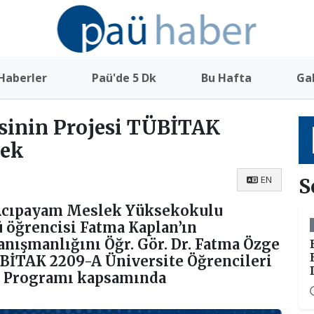
Haberler
Paü'de 5 Dk
Bu Hafta
Gal
inin Projesi TÜBİTAK
cek
EN
S
 Acıpayam Meslek Yüksekokulu
öğrencisi Fatma Kaplan’ın
anışmanlığını Öğr. Gör. Dr. Fatma Özge
ÜBİTAK 2209-A Üniversite Öğrencileri
e Programı kapsamında