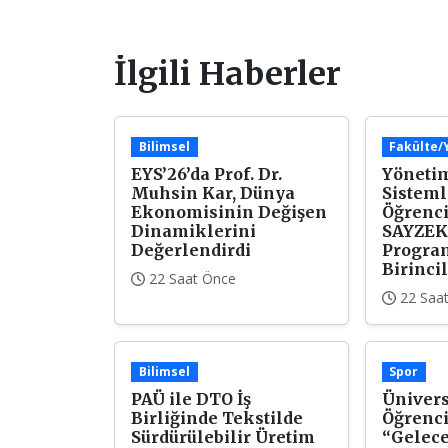
İlgili Haberler
Bilimsel
Fakülte
EYS’26’da Prof. Dr.
Yönetim
Muhsin Kar, Dünya
Sisteml
Ekonomisinin Değişen
Öğrenci
Dinamiklerini
SAYZEK
Değerlendirdi
Progra
Birincil
22 Saat Önce
22 Saa
Bilimsel
Spor
PAÜ ile DTO İş
Ünivers
Birliğinde Tekstilde
Öğrenci
Sürdürülebilir Üretim
“Gelec