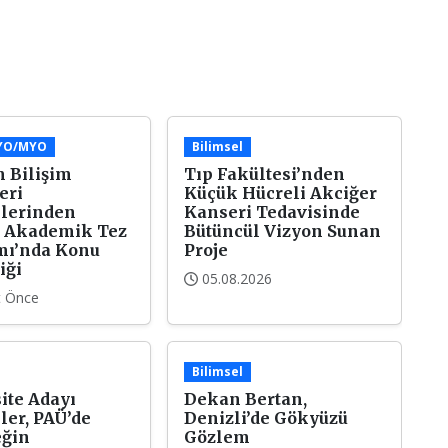
/YO/MYO
Bilimsel
 Bilişim
Tıp Fakültesi’nden
eri
Küçük Hücreli Akciğer
lerinden
Kanseri Tedavisinde
 Akademik Tez
Bütüncül Vizyon Sunan
mı’nda Konu
Proje
iği
05.08.2026
t Önce
Bilimsel
ite Adayı
Dekan Bertan,
ler, PAÜ’de
Denizli’de Gökyüzü
eğin
Gözlem