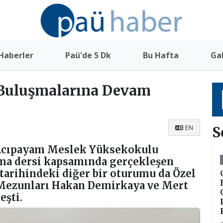
Haberler
Paü'de 5 Dk
Bu Hafta
Gal
Buluşmalarına Devam
EN
S
 Acıpayam Meslek Yüksekokulu
ma dersi kapsamında gerçekleşen
arihindeki diğer bir oturumu da Özel
Mezunları Hakan Demirkaya ve Mert
eşti.