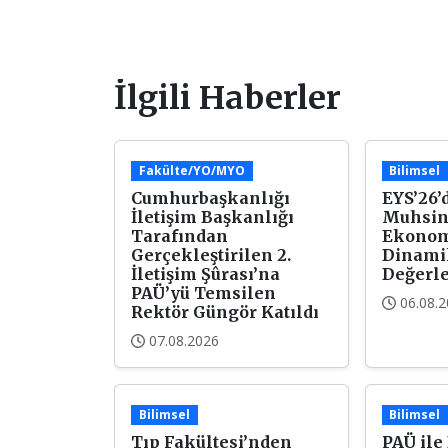
İlgili Haberler
Fakülte/YO/MYO
Bilimsel
Cumhurbaşkanlığı
EYS’26’d
İletişim Başkanlığı
Muhsin
Tarafından
Ekonom
Gerçekleştirilen 2.
Dinami
İletişim Şûrası’na
Değerle
PAÜ’yü Temsilen
06.08.
Rektör Güngör Katıldı
07.08.2026
Bilimsel
Bilimsel
Tıp Fakültesi’nden
PAÜ ile