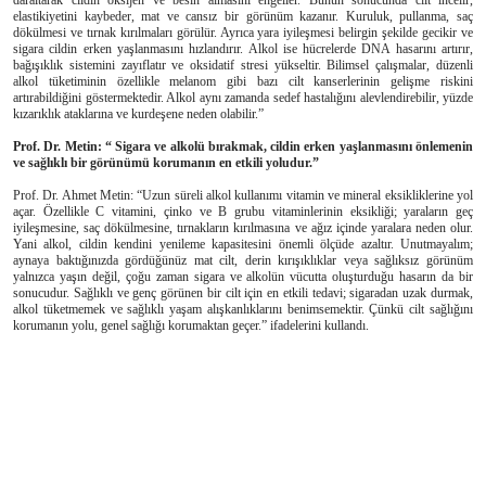
elastikiyetini kaybeder, mat ve cansız bir görünüm kazanır. Kuruluk, pullanma, saç
dökülmesi ve tırnak kırılmaları görülür. Ayrıca yara iyileşmesi belirgin şekilde gecikir ve
sigara cildin erken yaşlanmasını hızlandırır. Alkol ise hücrelerde DNA hasarını artırır,
bağışıklık sistemini zayıflatır ve oksidatif stresi yükseltir. Bilimsel çalışmalar, düzenli
alkol tüketiminin özellikle melanom gibi bazı cilt kanserlerinin gelişme riskini
artırabildiğini göstermektedir. Alkol aynı zamanda sedef hastalığını alevlendirebilir, yüzde
kızarıklık ataklarına ve kurdeşene neden olabilir.”
Prof. Dr. Metin: “ Sigara ve alkolü bırakmak, cildin erken yaşlanmasını önlemenin
ve sağlıklı bir görünümü korumanın en etkili yoludur.”
Prof. Dr. Ahmet Metin: “Uzun süreli alkol kullanımı vitamin ve mineral eksikliklerine yol
açar. Özellikle C vitamini, çinko ve B grubu vitaminlerinin eksikliği; yaraların geç
iyileşmesine, saç dökülmesine, tırnakların kırılmasına ve ağız içinde yaralara neden olur.
Yani alkol, cildin kendini yenileme kapasitesini önemli ölçüde azaltır. Unutmayalım;
aynaya baktığınızda gördüğünüz mat cilt, derin kırışıklıklar veya sağlıksız görünüm
yalnızca yaşın değil, çoğu zaman sigara ve alkolün vücutta oluşturduğu hasarın da bir
sonucudur. Sağlıklı ve genç görünen bir cilt için en etkili tedavi; sigaradan uzak durmak,
alkol tüketmemek ve sağlıklı yaşam alışkanlıklarını benimsemektir. Çünkü cilt sağlığını
korumanın yolu, genel sağlığı korumaktan geçer.” ifadelerini kullandı.