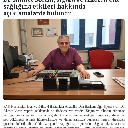
sağlığına etkileri hakkında
açıklamalarda bulundu.
PAÜ Hastaneleri Deri ve Zührevi Hastalıklar Anabilim Dalı Başkanı Öğr. Üyesi Prof. Dr.
Ahmet Metin yaptığı açıklamada şu ifadelere yer verdi: “Sigara ve alkolün cildimize
verdiği zararlar yalnızca estetik değildir. Erken yaşlanma, mat görünüm, kırışıklıklar ve
saç dökülmesi aslında hücrelerimizde ve damarlarımızda başlayan hasarın dışarıdan
görülen belirtileridir. Cildimiz, genel sağlığımızın aynasıdır. Sigara, damarlarımızı
daraltarak cildin oksijen ve besin almasını engeller. Bunun sonucunda cilt incelir,